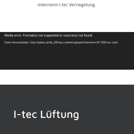
Internorm I-tec Verriegelung.
Video-
Media error: Format(s) not supported or source(s) not found
Player
Datei herunterladen: http://palisa.at/de_DE/wp-content/uploads/Internorm-KF-500I-tec.mp4
I-tec Lüftung