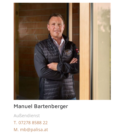
Manuel Bartenberger
Außendienst
T. 07278 8588 22
M. mb@palisa.at