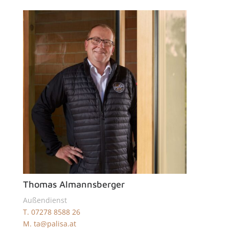
Thomas Almannsberger
Außendienst
T. 07278 8588 26
M. ta@palisa.at