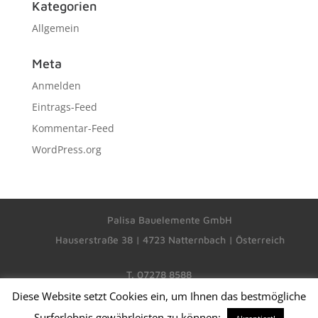
Kategorien
Allgemein
Meta
Anmelden
Eintrags-Feed
Kommentar-Feed
WordPress.org
Palisa Bauelemente GmbH
Hauserstraße 38
| 4723 Natternbach | Österreich
T. 07278 8588
M. office@palisa.at
Diese Website setzt Cookies ein, um Ihnen das bestmögliche
Surferlebnis gewährleisten zu können: