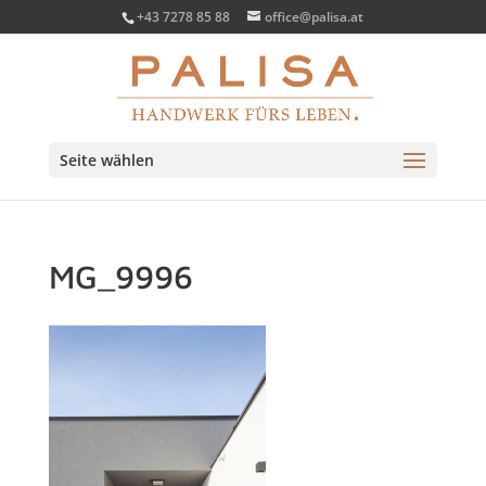
+43 7278 85 88
office@palisa.at
Seite wählen
MG_9996