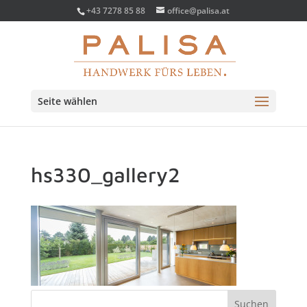
+43 7278 85 88
office@palisa.at
Seite wählen
hs330_gallery2