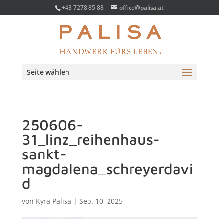
+43 7278 85 88
office@palisa.at
Seite wählen
250606-
31_linz_reihenhaus-
sankt-
magdalena_schreyerdavi
d
von
Kyra Palisa
|
Sep. 10, 2025