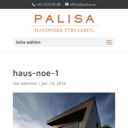
+43 7278 85 88
office@palisa.at
Seite wählen
haus-noe-1
von
adminm
|
Jan. 13, 2016