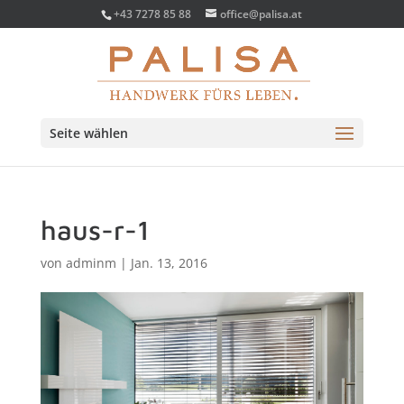
+43 7278 85 88
office@palisa.at
Seite wählen
haus-r-1
von
adminm
|
Jan. 13, 2016