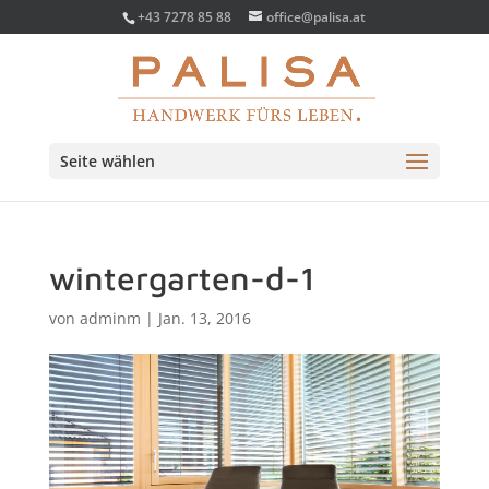
+43 7278 85 88
office@palisa.at
Seite wählen
wintergarten-d-1
von
adminm
|
Jan. 13, 2016