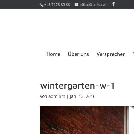
+43 7278 85 88
office@palisa.at
Home
Über uns
Versprechen
wintergarten-w-1
von
adminm
|
Jan. 13, 2016