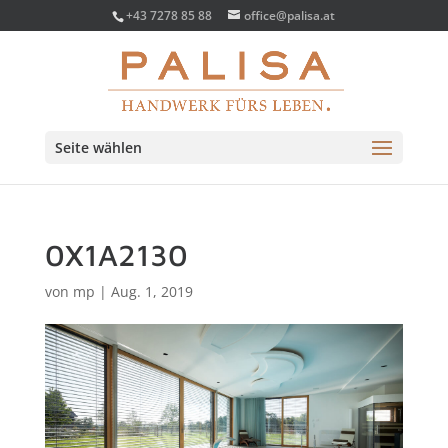
+43 7278 85 88
office@palisa.at
Seite wählen
0X1A2130
von
mp
|
Aug. 1, 2019