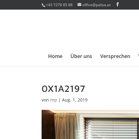
+43 7278 85 88
office@palisa.at
Home
Über uns
Versprechen
0X1A2197
von
mp
|
Aug. 1, 2019