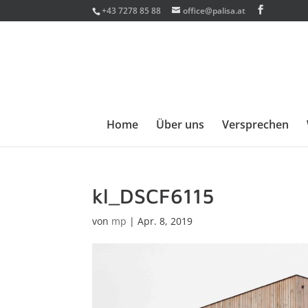
+43 7278 85 88
office@palisa.at
Home
Über uns
Versprechen
kl_DSCF6115
von
mp
|
Apr. 8, 2019