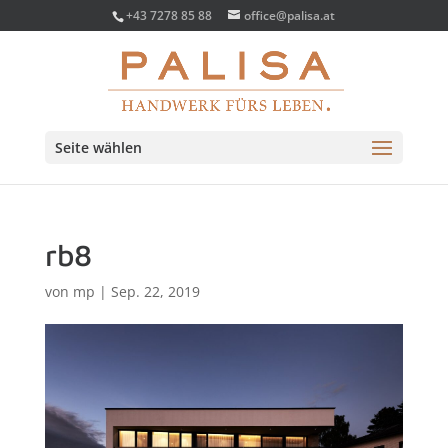
+43 7278 85 88
office@palisa.at
Seite wählen
rb8
von
mp
|
Sep. 22, 2019