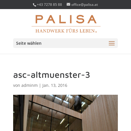
+43 7278 85 88
office@palisa.at
Seite wählen
asc-altmuenster-3
von
adminm
|
Jan. 13, 2016