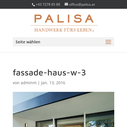
+43 7278 85 88
office@palisa.at
Seite wählen
fassade-haus-w-3
von
adminm
|
Jan. 13, 2016